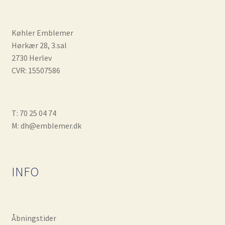
Køhler Emblemer
Hørkær 28, 3.sal
2730 Herlev
CVR: 15507586
T: 70 25 04 74
M: dh@emblemer.dk
INFO
Åbningstider