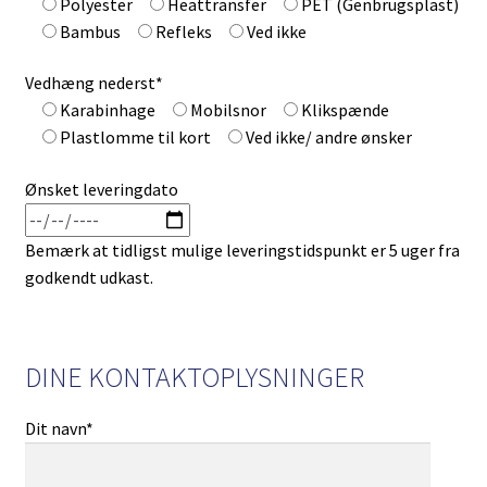
Polyester
Heattransfer
PET (Genbrugsplast)
Bambus
Refleks
Ved ikke
Vedhæng nederst*
Karabinhage
Mobilsnor
Klikspænde
Plastlomme til kort
Ved ikke/ andre ønsker
Ønsket leveringdato
Bemærk at tidligst mulige leveringstidspunkt er 5 uger fra
godkendt udkast.
DINE KONTAKTOPLYSNINGER
Dit navn*