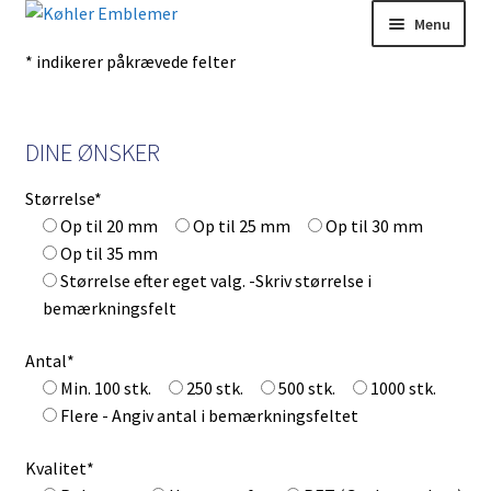
Spring
Spring
Menu
til
til
* indikerer påkrævede felter
navigation
indhold
Stofmærker
Medaljer
DINE ØNSKER
Pins og metalemblemer
Størrelse*
Op til 20 mm
Op til 25 mm
Op til 30 mm
Pokaler
Op til 35 mm
Størrelse efter eget valg. -Skriv størrelse i
Vimpler
bemærkningsfelt
Antal*
Diverse
Min. 100 stk.
250 stk.
500 stk.
1000 stk.
Flere - Angiv antal i bemærkningsfeltet
Kvalitet*