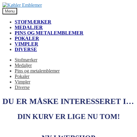
Spring
Spring
til
til
Menu
navigation
indhold
STOFMÆRKER
MEDALJER
PINS OG METALEMBLEMER
POKALER
VIMPLER
DIVERSE
Stofmærker
Medaljer
Pins og metalemblemer
Pokaler
Vimpler
Diverse
DU ER MÅSKE INTERESSERET I…
DIN KURV ER LIGE NU TOM!