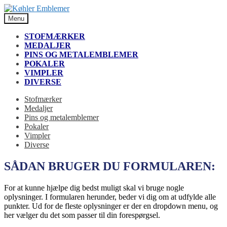
Spring
Spring
til
til
Menu
navigation
indhold
STOFMÆRKER
MEDALJER
PINS OG METALEMBLEMER
POKALER
VIMPLER
DIVERSE
Stofmærker
Medaljer
Pins og metalemblemer
Pokaler
Vimpler
Diverse
SÅDAN BRUGER DU FORMULAREN:
For at kunne hjælpe dig bedst muligt skal vi bruge nogle
oplysninger. I formularen herunder, beder vi dig om at udfylde alle
punkter. Ud for de fleste oplysninger er der en dropdown menu, og
her vælger du det som passer til din forespørgsel.